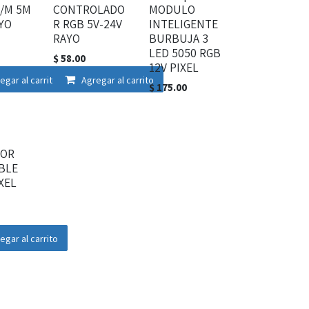
L/M 5M
CONTROLADO
MODULO
YO
R RGB 5V-24V
INTELIGENTE
RAYO
BURBUJA 3
LED 5050 RGB
$
58.00
12V PIXEL
egar al carrito
Agregar al carrito
$
175.00
TOR
BLE
XEL
egar al carrito