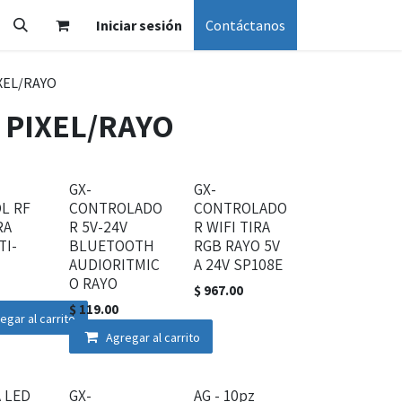
Iniciar sesión
Contáctanos
XEL/RAYO
 PIXEL/RAYO
GX-
GX-
L RF
CONTROLADO
CONTROLADO
RA
R 5V-24V
R WIFI TIRA
TI-
BLUETOOTH
RGB RAYO 5V
AUDIORITMIC
A 24V SP108E
O RAYO
$
967.00
$
119.00
egar al carrito
Agregar al carrito
A LED
GX-
AG - 10pz