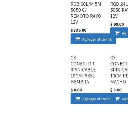
RGB 60L/M 5M
RGB 24
5050 C/
5050 RA
REMOTO RAYO
12V
12V
$
99.00
$
336.00
Agr
Agregar al carrito
GX-
GX-
CONECTOR
CONEC
3PIN CABLE
3PIN CA
10CM PIXEL
10CM PI
HEMBRA
MACHO
$
8.00
$
8.00
Agregar al carrito
Agr