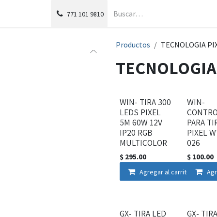
g
Foro
771
101 9810
Productos
TECNOLOGIA PI
TECNOLOGIA
WIN- TIRA 300
WIN-
LEDS PIXEL
CONTRO
5M 60W 12V
PARA TI
IP20 RGB
PIXEL W
MULTICOLOR
026
$
295.00
$
100.00
Agregar al carrito
Agr
GX- TIRA LED
GX- TIR