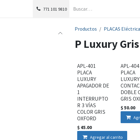
g
Foro
771
101 9810
Productos
PLACAS Eléctric
P Luxury Gris
APL-401
APL-404
PLACA
PLACA
LUXURY
LUXURY
APAGADOR DE
CONTAC
1
DOBLE 
INTERRUPTO
GRIS O
R 3 VÍAS
$
50.00
COLOR GRIS
OXFORD
Agr
$
45.00
Agregar al carrito