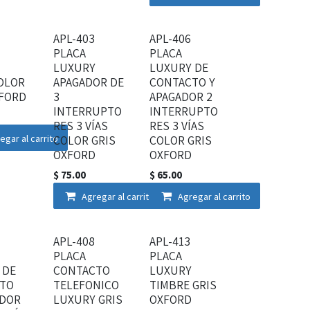
APL-403
APL-406
PLACA
PLACA
LUXURY
LUXURY DE
COLOR
APAGADOR DE
CONTACTO Y
XFORD
3
APAGADOR 2
INTERRUPTO
INTERRUPTO
RES 3 VÍAS
RES 3 VÍAS
egar al carrito
COLOR GRIS
COLOR GRIS
OXFORD
OXFORD
$
75.00
$
65.00
Agregar al carrito
Agregar al carrito
APL-408
APL-413
PLACA
PLACA
 DE
CONTACTO
LUXURY
TO
TELEFONICO
TIMBRE GRIS
DOR
LUXURY GRIS
OXFORD