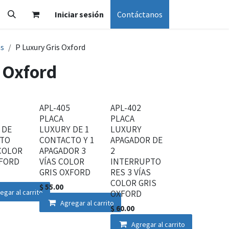
Iniciar sesión
Contáctanos
as
P Luxury Gris Oxford
 Oxford
APL-405
APL-402
PLACA
PLACA
 DE
LUXURY DE 1
LUXURY
TO
CONTACTO Y 1
APAGADOR DE
COLOR
APAGADOR 3
2
XFORD
VÍAS COLOR
INTERRUPTO
GRIS OXFORD
RES 3 VÍAS
COLOR GRIS
$
55.00
egar al carrito
OXFORD
Agregar al carrito
$
60.00
Agregar al carrito