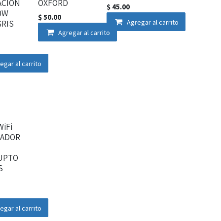
ACIÓN
OXFORD
$
45.00
0W
$
50.00
GRIS
Agregar al carrito
Agregar al carrito
egar al carrito
iFi
GADOR
UPTO
S
egar al carrito