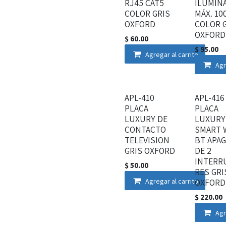
RJ45 CAT5
ILUMIN
COLOR GRIS
MÁX. 10
OXFORD
COLOR 
OXFORD
$
60.00
$
95.00
Agregar al carrito
Agr
APL-410
APL-416
PLACA
PLACA
LUXURY DE
LUXURY
CONTACTO
SMART W
TELEVISION
BT APA
GRIS OXFORD
DE 2
INTERR
$
50.00
RES GRI
Agregar al carrito
OXFORD
$
220.00
Agr