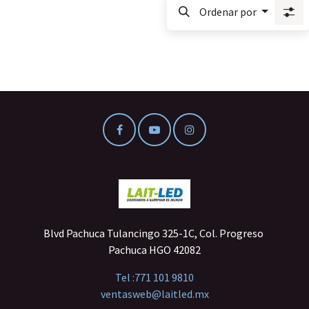
Ordenar por
Blvd Pachuca Tulancingo 325-1C, Col. Progreso
Pachuca HGO 42082
Tel :
771 101 9810
ventasweb@laitled.mx