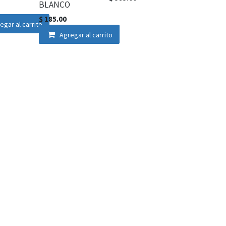
BLANCO
$
185.00
egar al carrito
Agregar al carrito
NDIL
ADI-
INN-
TE
LUMINARIO
LUMINARIA
TIVO
DIRIG. HALOG.
PARED
GU10 C/PROT
CILINDRO
DOBLE NEGRO
$
265.00
2*GU10
$
250.00
Agregar al carrito
3
4
…
8
Destacado
Ordenar por: