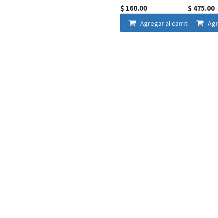
$
160.00
$
475.00
Agregar al carrito
Agr
ADI- CANDIL
ADI- CA
COLG
COLGAN
C/REJILLA
DECORA
METALICA 1
DENIZLI
PZ
$
735.00
$
570.00
1
2