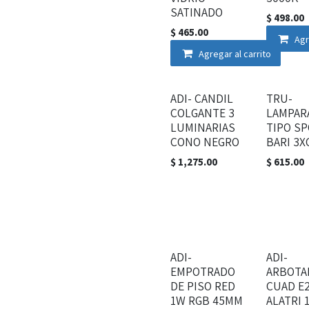
SATINADO
$
498.00
$
465.00
Agr
Agregar al carrito
ADI- CANDIL
TRU-
COLGANTE 3
LAMPAR
LUMINARIAS
TIPO S
CONO NEGRO
BARI 3X
$
1,275.00
$
615.00
Liquidación
ADI-
ADI-
EMPOTRADO
ARBOTA
DE PISO RED
CUAD E
1W RGB 45MM
ALATRI 