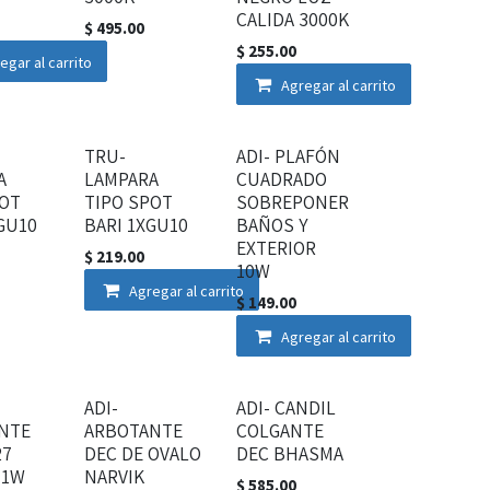
CALIDA 3000K
$
495.00
$
255.00
egar al carrito
Agregar al carrito
TRU-
ADI- PLAFÓN
A
LAMPARA
CUADRADO
POT
TIPO SPOT
SOBREPONER
GU10
BARI 1XGU10
BAÑOS Y
EXTERIOR
$
219.00
10W
Agregar al carrito
$
149.00
Agregar al carrito
ADI-
ADI- CANDIL
NTE
ARBOTANTE
COLGANTE
27
DEC DE OVALO
DEC BHASMA
11W
NARVIK
$
585.00