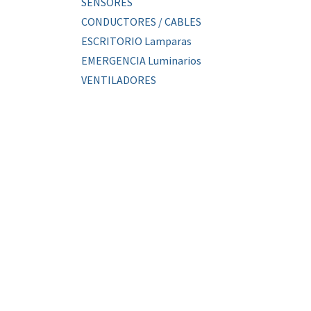
SENSORES
CONDUCTORES / CABLES
ESCRITORIO Lamparas
EMERGENCIA Luminarios
VENTILADORES
PERFILES Aluminio
HERRAMIENTA
PANEL SPOT
Color de Luz
Blanco Frio
Blanco Cálido
Potencia
5w
7w