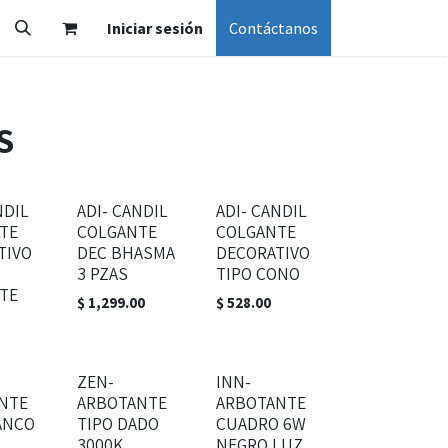
Iniciar sesión
Contáctanos
S
NDIL
ADI- CANDIL
ADI- CANDIL
TE
COLGANTE
COLGANTE
TIVO
DEC BHASMA
DECORATIVO
3 PZAS
TIPO CONO
TE
$
1,299.00
$
528.00
ZEN-
INN-
NTE
ARBOTANTE
ARBOTANTE
ANCO
TIPO DADO
CUADRO 6W
3000K
NEGRO LUZ