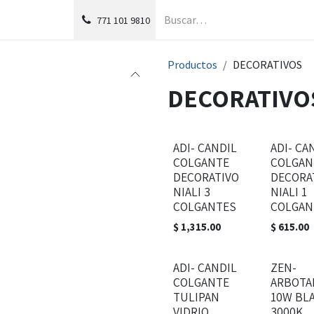
g
Foro
771
101 9810
Productos
DECORATIVOS
DECORATIVO
ADI- CANDIL
ADI- CA
COLGANTE
COLGAN
DECORATIVO
DECORA
NIALI 3
NIALI 1
COLGANTES
COLGAN
$
1,315.00
$
615.00
ADI- CANDIL
ZEN-
COLGANTE
ARBOTA
TULIPAN
10W BL
VIDRIO
3000K