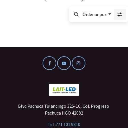
Ordenar por
Blvd Pachuca Tulancingo 325-1C, Col. Progreso
Pachuca HGO 42082
Tel :
771 101 9810