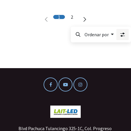
1
2
Ordenar por
Blvd Pachuca Tulancingo 325-1C, Col. Progreso