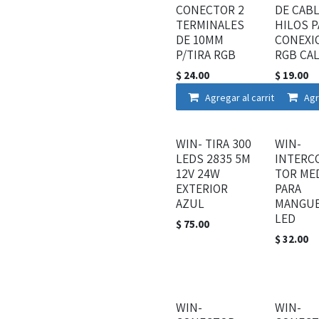
CONECTOR 2
DE CABL
TERMINALES
HILOS P
DE 10MM
CONEXI
P/TIRA RGB
RGB CAL
$
24.00
$
19.00
Agregar al carrito
Agr
WIN- TIRA 300
WIN-
LEDS 2835 5M
INTERC
12V 24W
TOR ME
EXTERIOR
PARA
AZUL
MANGU
LED
$
75.00
$
32.00
WIN-
WIN-