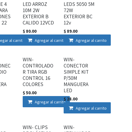
E 4
LED ARROZ
LEDS 5050 5M
ARA
10M 2W
72W
ONES
EXTERIOR B
EXTERIOR BC
 22
CALIDO 12VCD
12v
$
80.00
$
89.00
egar al carrito
Agregar al carrito
Agregar al carrito
WIN-
WIN-
ONEC
CONTROLADO
CONECTOR
DIO
R TIRA RGB
SIMPLE KIT
CONTROL 16
P/50M
ERA
COLORES
MANGUERA
LED
$
50.00
$
28.00
Agregar al carrito
Agregar al carrito
WIN- CLIPS
WIN-