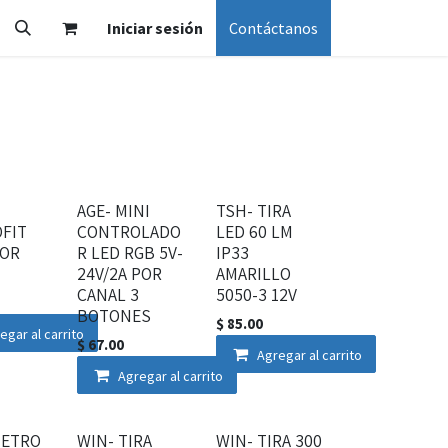
Iniciar sesión
Contáctanos
AGE- MINI
TSH- TIRA
FIT
CONTROLADO
LED 60 LM
POR
R LED RGB 5V-
IP33
24V/2A POR
AMARILLO
CANAL 3
5050-3 12V
BOTONES
$
85.00
egar al carrito
$
67.00
Agregar al carrito
Agregar al carrito
METRO
WIN- TIRA
WIN- TIRA 300