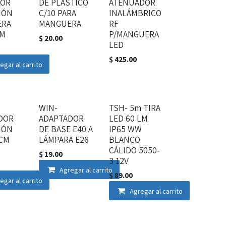
TOR
DE PLÁSTICO
ATENUADOR
IÓN
C/10 PARA
INALÁMBRICO
ERA
MANGUERA
RF
CM
P/MANGUERA
$
20.00
LED
$
425.00
egar al carrito
WIN-
TSH- 5m TIRA
DOR
ADAPTADOR
LED 60 LM
IÓN
DE BASE E40 A
IP65 WW
0CM
LÁMPARA E26
BLANCO
CÁLIDO 5050-
$
19.00
3 12V
Agregar al carrito
$
89.00
egar al carrito
Agregar al carrito