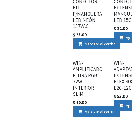
CONECTOR
CONEC
KIT
EXTENS
P/MANGUERA
MANGU
LED NEÓN
LED 15
127VAC
$
22.00
$
28.00
Agr
Agregar al carrito
WIN-
WIN-
AMPLIFICADO
ADAPTA
R TIRA RGB
EXTENS
72W
FLEX 3
INTERIOR
E26-E26
SLIM
$
53.00
$
40.00
Agr
Agregar al carrito