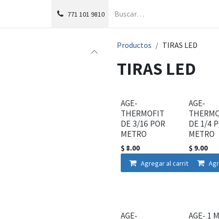
g
Foro
771
101 9810
Productos
TIRAS LED
TIRAS LED
AGE-
AGE-
THERMOFIT
THERMO
DE 3/16 POR
DE 1/4 
METRO
METRO
$
8.00
$
9.00
Agregar al carrito
Agr
AGE-
AGE- 1 