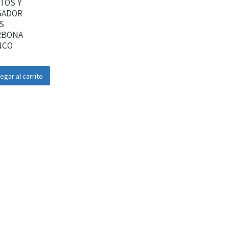
TOS Y
GADOR
AS
RBONA
NCO
egar al carrito