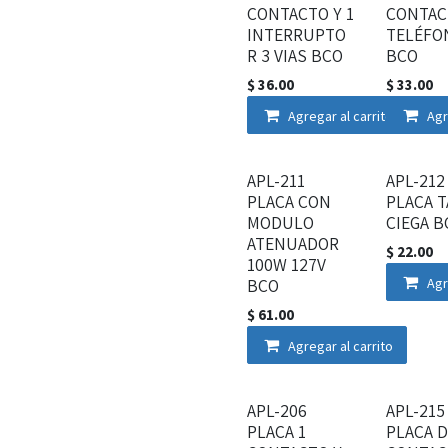
CONTACTO Y 1
CONTAC
INTERRUPTO
TELÉFO
R 3 VIAS BCO
BCO
$
36.00
$
33.00
Agregar al carrito
Agr
APL-211
APL-212
PLACA CON
PLACA T
MODULO
CIEGA B
ATENUADOR
$
22.00
100W 127V
BCO
Agr
$
61.00
Agregar al carrito
APL-206
APL-215
PLACA 1
PLACA 