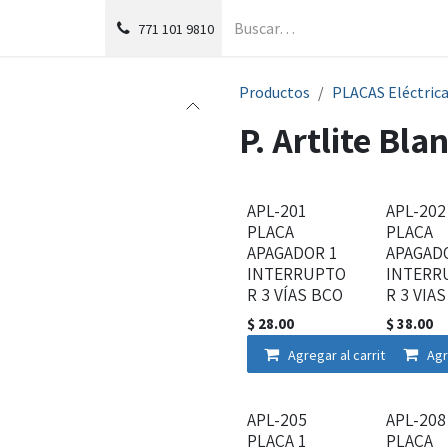
g
Foro
771
101 9810
Productos
PLACAS Eléctric
P. Artlite Bla
APL-201
APL-202
PLACA
PLACA
APAGADOR 1
APAGAD
INTERRUPTO
INTERR
R 3 VÍAS BCO
R 3 VIA
$
28.00
$
38.00
Agregar al carrito
Agr
APL-205
APL-208
PLACA 1
PLACA