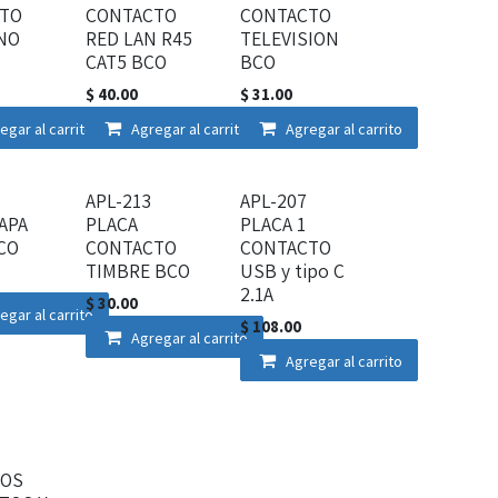
TO
CONTACTO
CONTACTO
NO
RED LAN R45
TELEVISION
CAT5 BCO
BCO
$
40.00
$
31.00
egar al carrito
Agregar al carrito
Agregar al carrito
APL-213
APL-207
APA
PLACA
PLACA 1
CO
CONTACTO
CONTACTO
TIMBRE BCO
USB y tipo C
2.1A
$
30.00
egar al carrito
$
108.00
Agregar al carrito
Agregar al carrito
DOS