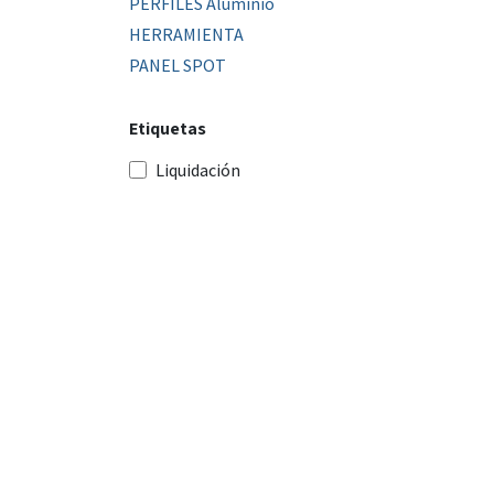
PERFILES Aluminio
HERRAMIENTA
PANEL SPOT
Etiquetas
Liquidación
Rango de Precio
Blvd Pachuca Tulancingo 325-1C, Col. Progres
Pachuca HGO 42082