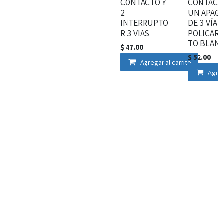
CONTACTO Y
CONTAC
2
UN APA
INTERRUPTO
DE 3 VÍ
R 3 VIAS
POLICA
TO BLA
$
47.00
$
52.00
Agregar al carrito
Agr