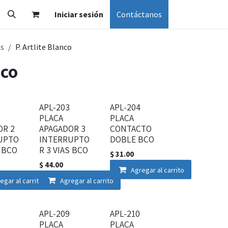
Iniciar sesión
Contáctanos
as
P. Artlite Blanco
nco
APL-203
APL-204
PLACA
PLACA
OR 2
APAGADOR 3
CONTACTO
UPTO
INTERRUPTO
DOBLE BCO
S BCO
R 3 VIAS BCO
$
31.00
$
44.00
Agregar al carrito
egar al carrito
Agregar al carrito
APL-209
APL-210
PLACA
PLACA