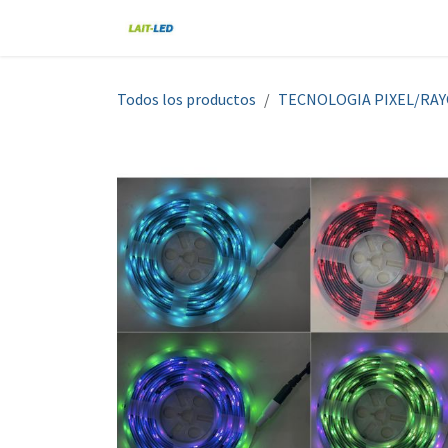
Ir al contenido
Home
Tienda
Nosotros
Blo
Todos los productos
TECNOLOGIA PIXEL/RA