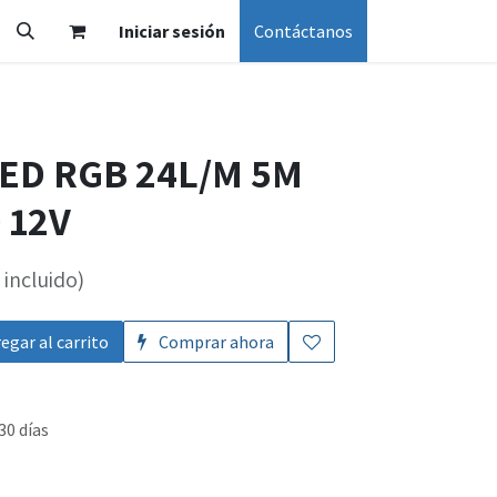
Iniciar sesión
Contáctanos
LED RGB 24L/M 5M
 12V
incluido)
egar al carrito
Comprar ahora
30 días