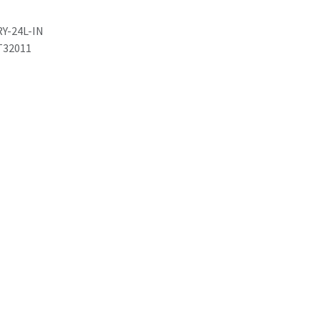
RY-24L-IN
T32011