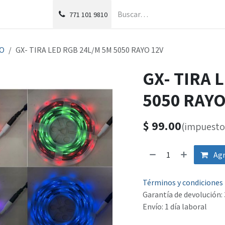
g
Foro
771
101 9810
YO
GX- TIRA LED RGB 24L/M 5M 5050 RAYO 12V
GX- TIRA 
5050 RAYO
$
99.00
(impuesto 
Agr
Términos y condiciones
Garantía de devolución: 
Envío: 1 día laboral