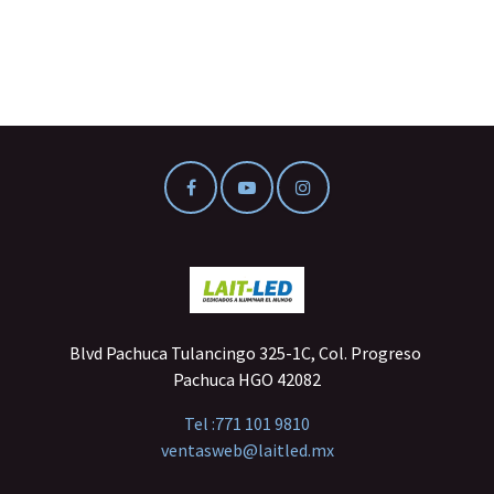
Blvd Pachuca Tulancingo 325-1C, Col. Progreso
Pachuca HGO 42082
Tel :
771 101 9810
ventasweb@laitled.mx