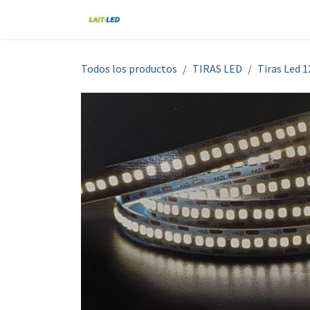
Ir al contenido
Home
Tienda
Nosotros
Blo
Todos los productos
TIRAS LED
Tiras Led 1