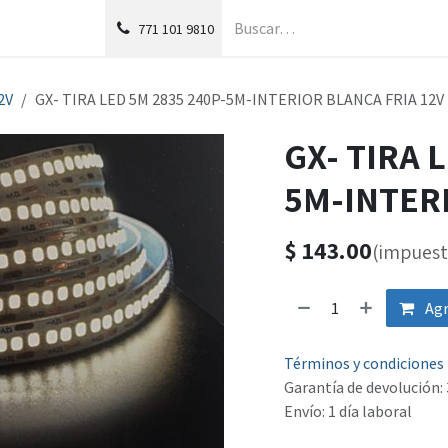
g
Foro
771
101 9810
2V
GX- TIRA LED 5M 2835 240P-5M-INTERIOR BLANCA FRIA 12V
GX- TIRA 
5M-INTERI
$
143.00
(impuest
Agr
Términos y condiciones
Garantía de devolución: 
Envío: 1 día laboral