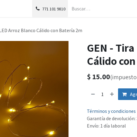
g
Foro
771
101 9810
 LED Arroz Blanco Cálido con Batería 2m
GEN - Tira
Cálido con
$
15.00
(impuesto 
Agr
Términos y condiciones
Garantía de devolución: 
Envío: 1 día laboral