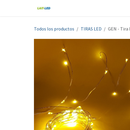
Ir al contenido
Home
Tienda
Nosotros
Blo
Todos los productos
TIRAS LED
GEN - Tira