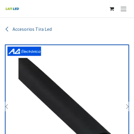
Ir al contenido
Accesorios Tira Led