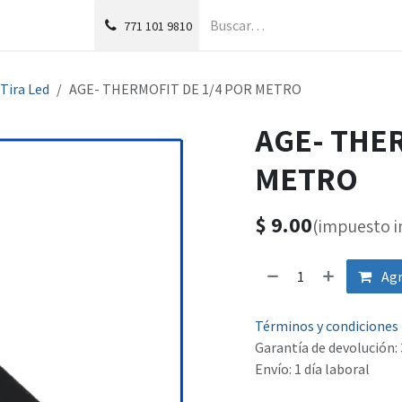
g
Foro
771
101 9810
Tira Led
AGE- THERMOFIT DE 1/4 POR METRO
AGE- THER
METRO
$
9.00
(impuesto i
Agr
Términos y condiciones
Garantía de devolución: 
Envío: 1 día laboral