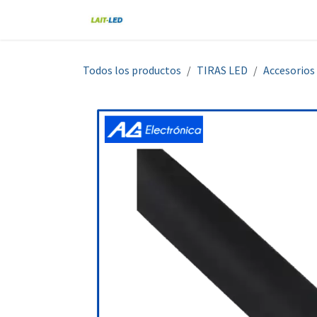
Ir al contenido
Home
Tienda
Nosotros
Blo
Todos los productos
TIRAS LED
Accesorios 