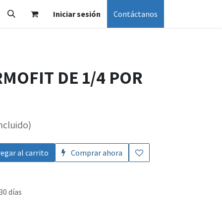
Iniciar sesión
Contáctanos
MOFIT DE 1/4 POR
ncluido)
egar al carrito
Comprar ahora
30 días