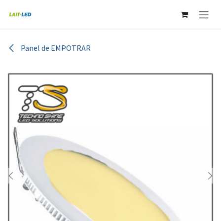
Ir al contenido
Panel de EMPOTRAR