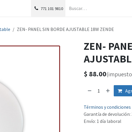
g
Foro
771
101 9810
table
ZEN- PANEL SIN BORDE AJUSTABLE 18W ZENDE
ZEN- PAN
AJUSTABL
$
88.00
(impuesto 
Agr
Términos y condiciones
Garantía de devolución: 
Envío: 1 día laboral