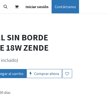
Iniciar sesión
Contáctanos
EL SIN BORDE
E 18W ZENDE
incluido)
egar al carrito
Comprar ahora
30 días