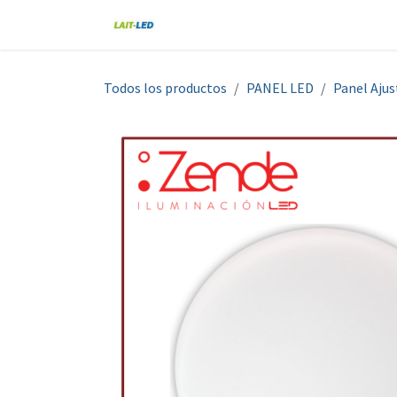
Ir al contenido
Home
Tienda
Nosotros
Blo
Todos los productos
PANEL LED
Panel Ajus