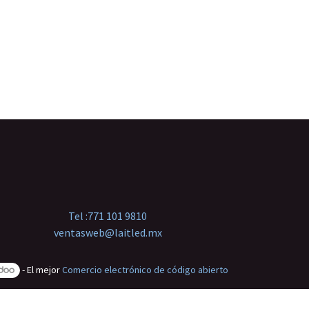
Tel :
771 101 9810
ventasweb@laitled.mx
- El mejor
Comercio electrónico de código abierto