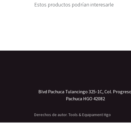
Estos productos podrían interesarle
Blvd Pachuca Tulancingo 325-1C, Col. Progres
Pachuca HGO 42082
Derechos de autor. Tools & Equipament Hgo