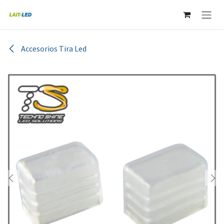
Ir al contenido
Accesorios Tira Led