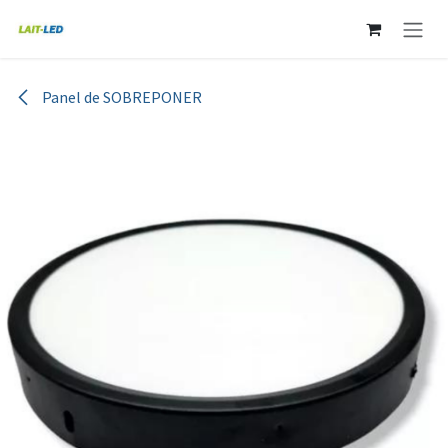
Ir al contenido
Panel de SOBREPONER