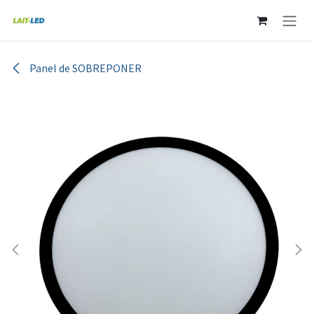
Ir al contenido
Panel de SOBREPONER