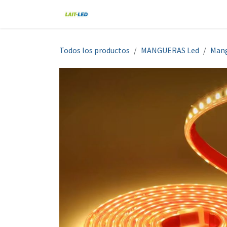
Ir al contenido
Home
Tienda
Nosotros
Blo
Todos los productos
MANGUERAS Led
Mang