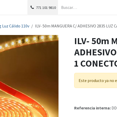
g
Foro
771
101 9810
 Luz Cálido 110v
ILV- 50m MANGUERA C/ ADHESIVO 2835 LUZ 
ILV- 50m
ADHESIVO 
1 CONECT
Este producto ya no e
Referencia interna:
DD