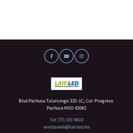
Blvd Pachuca Tulancingo 325-1C, Col. Progreso
Pachuca HGO 42082
Tel :
771 101 9810
ventasweb@laitled.mx