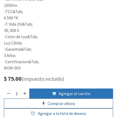
1050lm
-TCC&Tab;
6 500 °K
-T. Vida (h)&Tab;
30, 000 h
-Color de Luz&Tab;
Luz Cálida
-Garantia&Tab;
3 Años
-Certificacion&Tab;
NOM-003
$
75.00
(impuesto incluido)
Agregar al carrito
Comprar ahora
Agregar a la lista de deseos