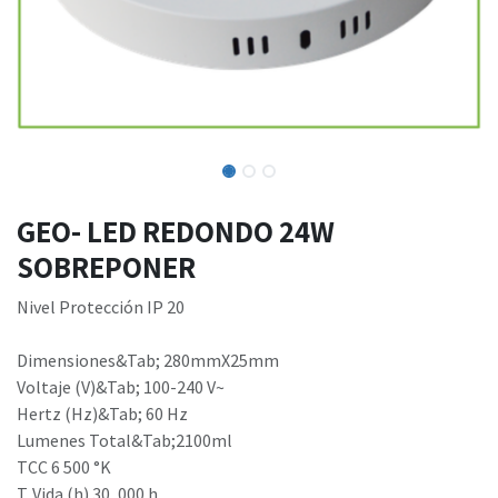
GEO- LED REDONDO 24W
SOBREPONER
Nivel Protección IP 20
Dimensiones&Tab; 280mmX25mm
Voltaje (V)&Tab; 100-240 V~
Hertz (Hz)&Tab; 60 Hz
Lumenes Total&Tab;2100ml
TCC 6 500 °K
T. Vida (h) 30, 000 h