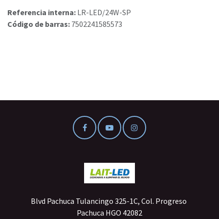
Referencia interna:
LR-LED/24W-SP
Código de barras:
7502241585573
Blvd Pachuca Tulancingo 325-1C, Col. Progreso
Pachuca HGO 42082