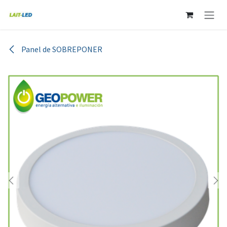
Ir al contenido
Panel de SOBREPONER