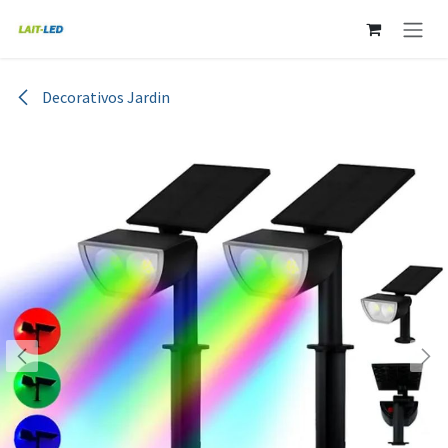
Ir al contenido
Decorativos Jardin