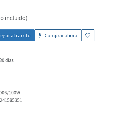
o incluido)
egar al carrito
Comprar ahora
30 días
D06/100W
241585351