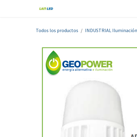
Ir al contenido
Home
Tienda
Nosotros
Blo
Todos los productos
INDUSTRIAL Iluminació