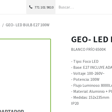
g
Foro
771
101 9810
n
GEO- LED BULB E27 100W
GEO- LED 
BLANCO FRÍO 6500K
- Tipo: Foco LED
- Base: E27 INCLUYE A
- Voltaje: 100-260V~
- Potencia: 100W
- Flujo Luminoso: 8000
- Material: Aluminio + P
- Medidas: 152x235mm
IP20