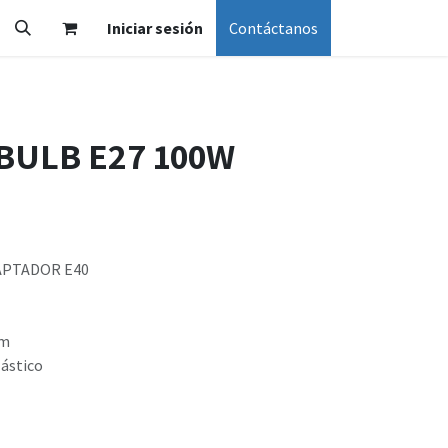
Iniciar sesión
Contáctanos
BULB E27 100W
DAPTADOR E40
Lm
lástico