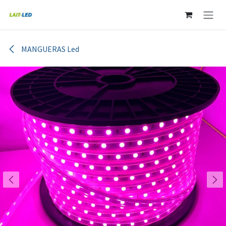
Ir al contenido
MANGUERAS Led