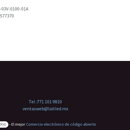
-03V-0100-01A
S77370
Tel :
771 101 9810
ventasweb@laitled.mx
- El mejor
Comercio electrónico de código abierto