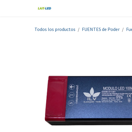
Ir al contenido
Home
Tienda
Nosotros
Blo
Todos los productos
FUENTES de Poder
Fu