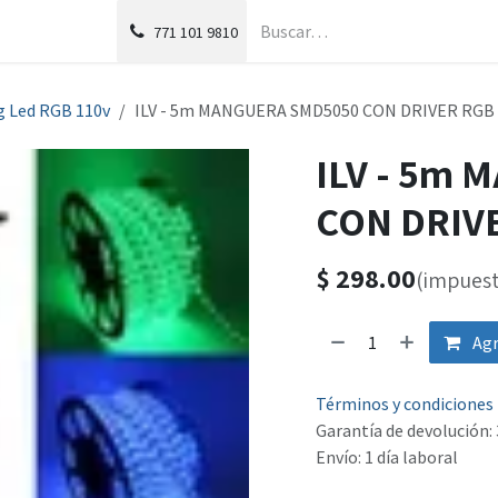
g
Foro
771
101 9810
 Led RGB 110v
ILV - 5m MANGUERA SMD5050 CON DRIVER RGB
ILV - 5m
CON DRIV
$
298.00
(impuest
Agr
Términos y condiciones
Garantía de devolución: 
Envío: 1 día laboral