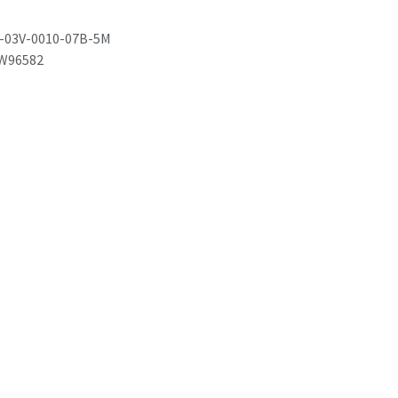
-03V-0010-07B-5M
W96582