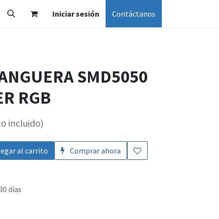
Iniciar sesión
Contáctanos
 MANGUERA SMD5050
ER RGB
o incluido)
egar al carrito
Comprar ahora
30 días