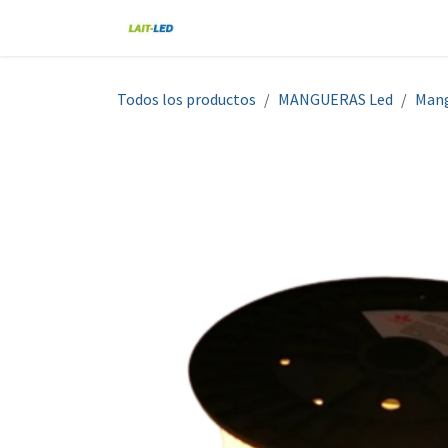
Ir al contenido
Home
Tienda
Nosotros
Blo
Todos los productos
MANGUERAS Led
Mang