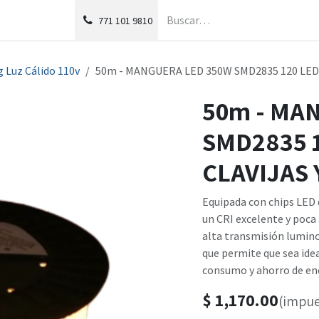
g
Foro
771
101 9810
 Luz Cálido 110v
50m - MANGUERA LED 350W SMD2835 120 LEDS/
50m - MA
SMD2835 1
CLAVIJAS 
Equipada con chips LED d
un CRI excelente y poca
alta transmisión lumino
que permite que sea idea
consumo y ahorro de en
$
1,170.00
(impue