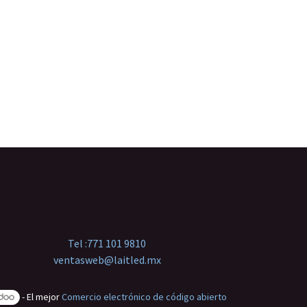
Tel :
771 101 9810
ventasweb@laitled.mx
- El mejor
Comercio electrónico de código abierto