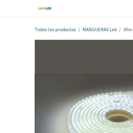
Ir al contenido
Home
Tienda
Nosotros
Blo
Todos los productos
MANGUERAS Led
30m 