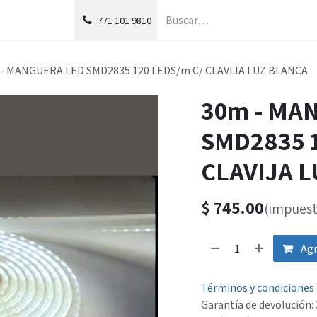
g
Foro
771
101 9810
- MANGUERA LED SMD2835 120 LEDS/m C/ CLAVIJA LUZ BLANCA
30m - MA
SMD2835 1
CLAVIJA 
$
745.00
(impuest
Agr
Términos y condiciones
Garantía de devolución: 