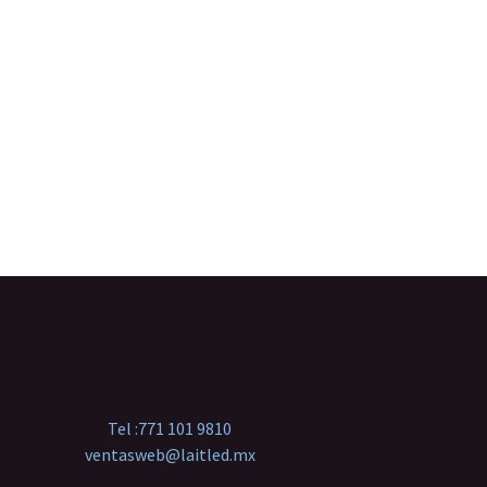
Tel :
771 101 9810
ventasweb@laitled.mx