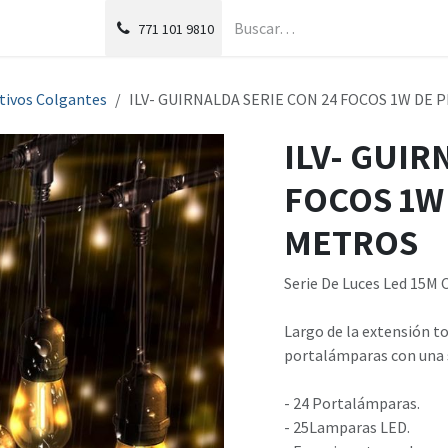
g
Foro
771
101 9810
tivos Colgantes
ILV- GUIRNALDA SERIE CON 24 FOCOS 1W DE 
ILV- GUIR
FOCOS 1W 
METROS
Serie De Luces Led 15M 
Largo de la extensión t
portalámparas con una 
- 24 Portalámparas.
- 25Lamparas LED.