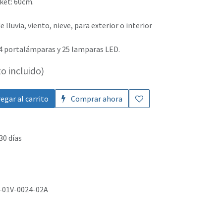
ket: 60cm.
e lluvia, viento, nieve, para exterior o interior
 24 portalámparas y 25 lamparas LED.
o incluido)
egar al carrito
Comprar ahora
30 días
-01V-0024-02A