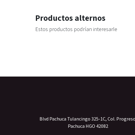
Productos alternos
Estos productos podrían interesarle
Blvd Pachuca Tulancingo 325-1C, Col. Progres
Pachuca HGO 42082