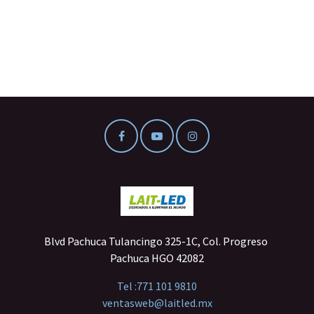
Blvd Pachuca Tulancingo 325-1C, Col. Progreso
Pachuca HGO 42082
Tel :
771 101 9810
ventasweb@laitled.mx