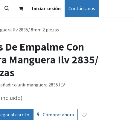
Iniciar sesión
Contáctanos
uera Ilv 2835/ 8mm 2 piezas
s De Empalme Con
ra Manguera Ilv 2835/
zas
añadir o unir manguera 2835 ILV
incluido)
egar al carrito
Comprar ahora