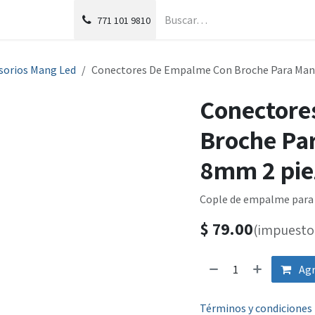
g
Foro
771
101 9810
sorios Mang Led
Conectores De Empalme Con Broche Para Mang
Conectore
Broche Pa
8mm 2 pie
Cople de empalme para 
$
79.00
(impuesto 
Agr
Términos y condiciones