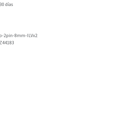
30 días
p-2pin-8mm-ILVx2
Z44183