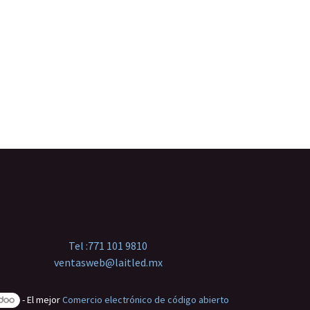
Tel :
771 101 9810
ventasweb@laitled.mx
- El mejor
Comercio electrónico de código abierto