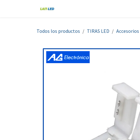
Ir al contenido
Home
Tienda
Nosotros
Blo
Todos los productos
TIRAS LED
Accesorios 