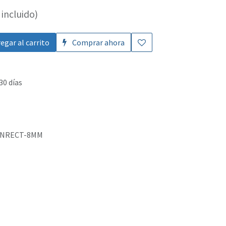
incluido)
egar al carrito
Comprar ahora
30 días
NRECT-8MM