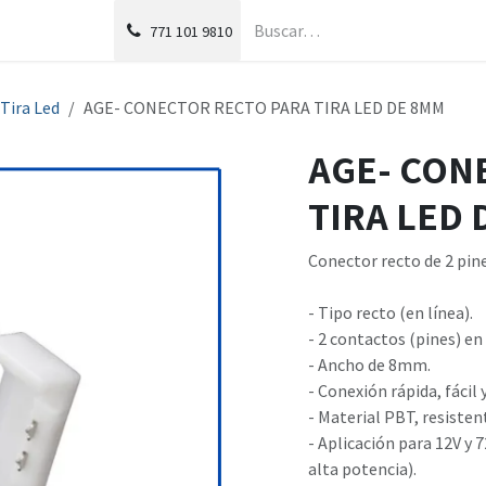
g
Foro
771
101 9810
Tira Led
AGE- CONECTOR RECTO PARA TIRA LED DE 8MM
AGE- CON
TIRA LED
Conector recto de 2 pine
- Tipo recto (en línea).
- 2 contactos (pines) e
- Ancho de 8mm.
- Conexión rápida, fácil 
- Material PBT, resistent
- Aplicación para 12V y 
alta potencia).