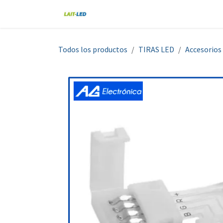
Ir al contenido
Home
Tienda
Nosotros
Blo
Todos los productos
TIRAS LED
Accesorios 