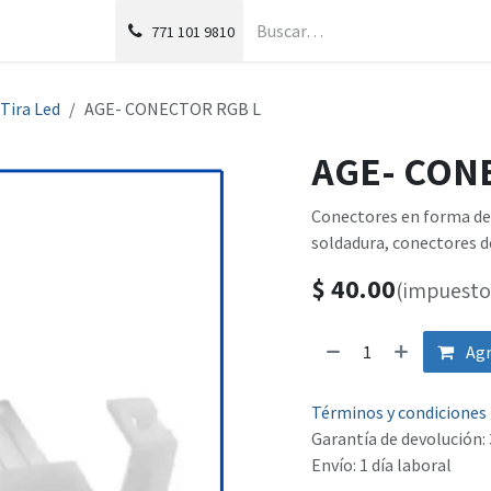
g
Foro
771
101 9810
Tira Led
AGE- CONECTOR RGB L
AGE- CON
Conectores en forma de 
soldadura, conectores d
$
40.00
(impuesto 
Agr
Términos y condiciones
Garantía de devolución: 
Envío: 1 día laboral