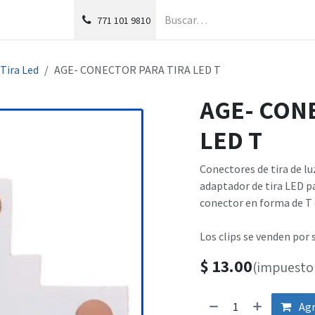
g
Foro
771
101 9810
Tira Led
AGE- CONECTOR PARA TIRA LED T
AGE- CON
LED T
Conectores de tira de lu
adaptador de tira LED p
conector en forma de T
Los clips se venden por 
$
13.00
(impuesto 
Agr