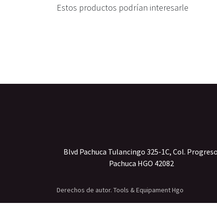
Estos productos podrían interesarle
Blvd Pachuca Tulancingo 325-1C, Col. Progres
Pachuca HGO 42082
Derechos de autor. Tools & Equipament Hgo