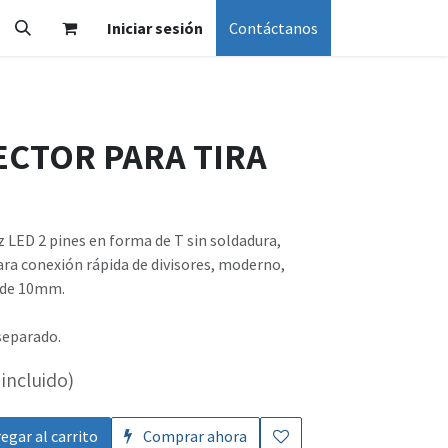
Iniciar sesión
Contáctanos
ECTOR PARA TIRA
z LED 2 pines en forma de T sin soldadura,
ara conexión rápida de divisores, moderno,
 de 10mm.
separado.
incluido)
egar al carrito
Comprar ahora