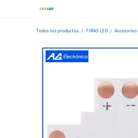
Ir al contenido
Home
Tienda
Nosotros
Blo
Todos los productos
TIRAS LED
Accesorios 