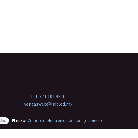
Tel :
771 101 9810
ventasweb@laitled.mx
- El mejor
Comercio electrónico de código abierto