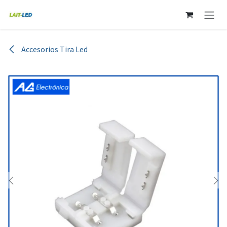
Ir al contenido
Accesorios Tira Led