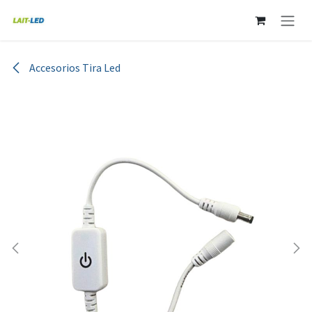
Ir al contenido
Accesorios Tira Led