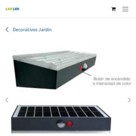
Ir al contenido
Decorativos Jardin