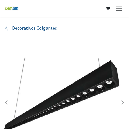
Ir al contenido
Decorativos Colgantes