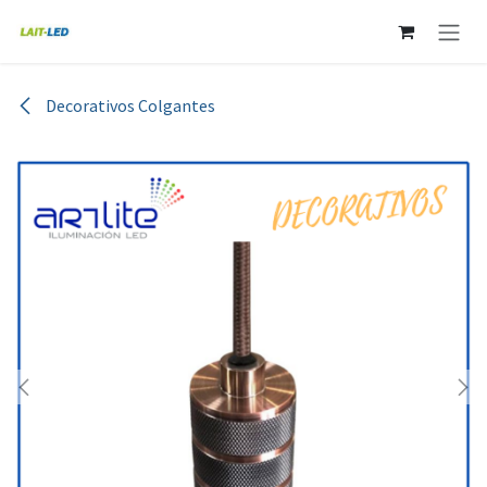
Ir al contenido
Decorativos Colgantes