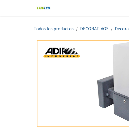
Ir al contenido
Home
Tienda
Nosotros
Blo
Todos los productos
DECORATIVOS
Decora