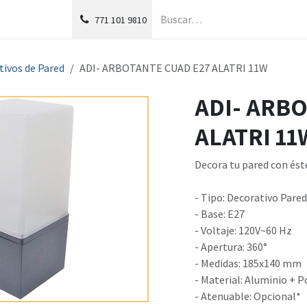
g
Foro
771
101 9810
tivos de Pared
ADI- ARBOTANTE CUAD E27 ALATRI 11W
ADI- ARB
ALATRI 11
Decora tu pared con és
- Tipo: Decorativo Pared
- Base: E27
- Voltaje: 120V~60 Hz
- Apertura: 360°
- Medidas: 185x140 mm
- Material: Aluminio + 
- Atenuable: Opcional*