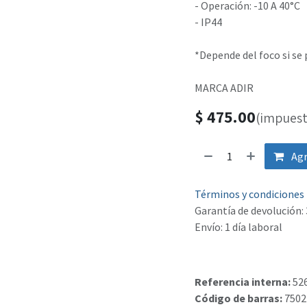
- Operación: -10 A 40°C
- IP44
*Depende del foco si se
MARCA ADIR
$
475.00
(impuest
Agr
Términos y condiciones
Garantía de devolución: 
Envío: 1 día laboral
Referencia interna:
52
Código de barras:
7502