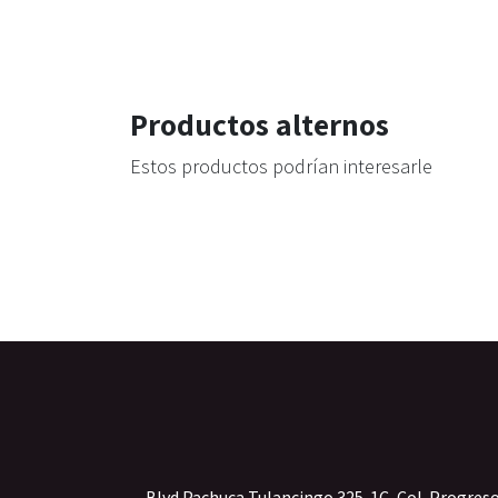
Productos alternos
Estos productos podrían interesarle
Blvd Pachuca Tulancingo 325-1C, Col. Progres