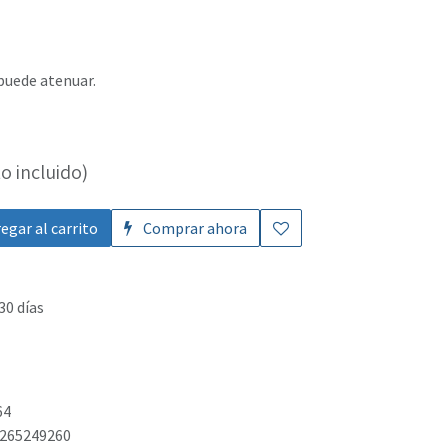
 puede atenuar.
o incluido)
egar al carrito
Comprar ahora
30 días
64
265249260