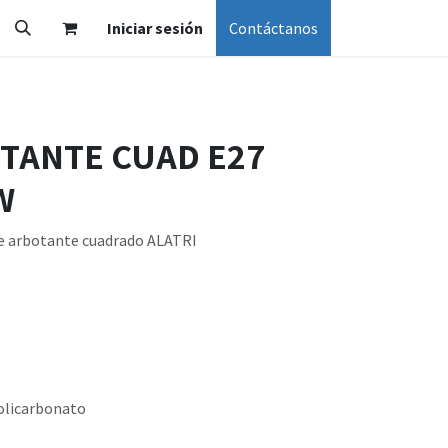
Iniciar sesión
Contáctanos
OTANTE CUAD E27
W
te arbotante cuadrado ALATRI
Policarbonato