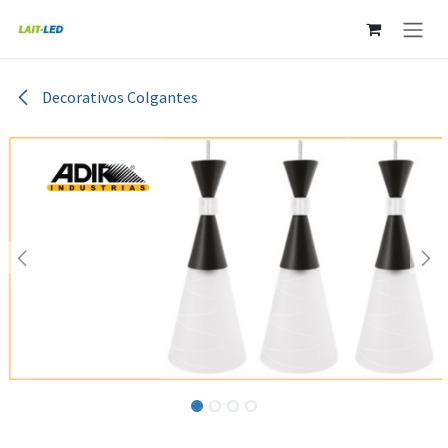
Ir al contenido
Decorativos Colgantes