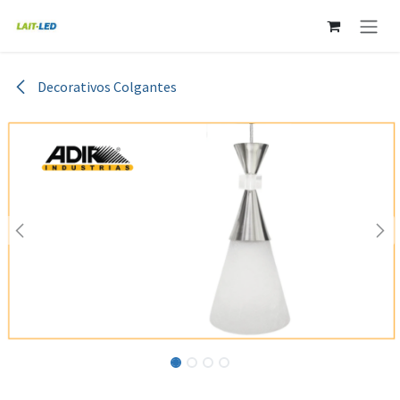
Ir al contenido
Decorativos Colgantes