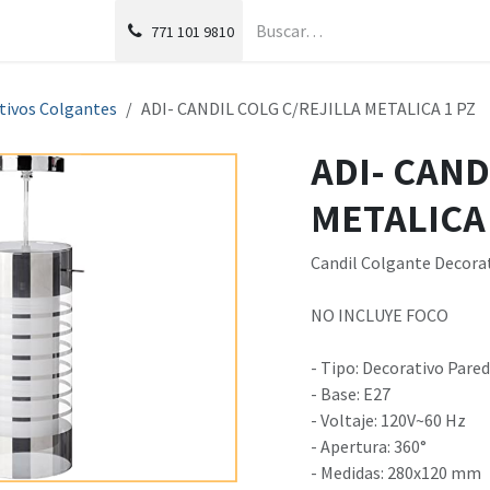
g
Foro
771
101 9810
tivos Colgantes
ADI- CANDIL COLG C/REJILLA METALICA 1 PZ
ADI- CAND
METALICA 
Candil Colgante Decorat
NO INCLUYE FOCO
- Tipo: Decorativo Pared
- Base: E27
- Voltaje: 120V~60 Hz
- Apertura: 360°
- Medidas: 280x120 mm