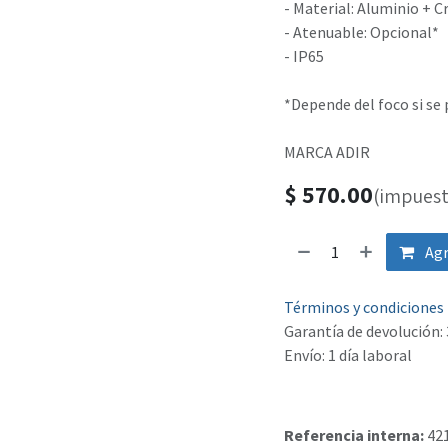
- Material: Aluminio + Cr
- Atenuable: Opcional*
- IP65
*Depende del foco si se
MARCA ADIR
$
570.00
(impuest
Agr
Términos y condiciones
Garantía de devolución: 
Envío: 1 día laboral
Referencia interna:
42