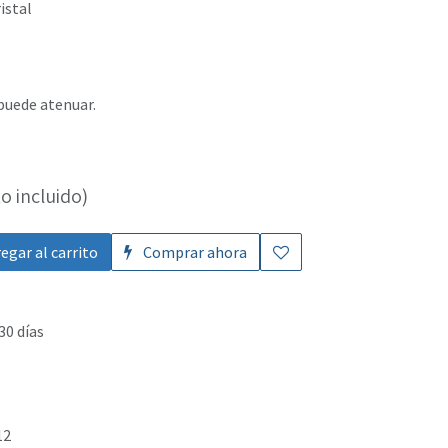
istal
 puede atenuar.
o incluido)
egar al carrito
Comprar ahora
30 días
12