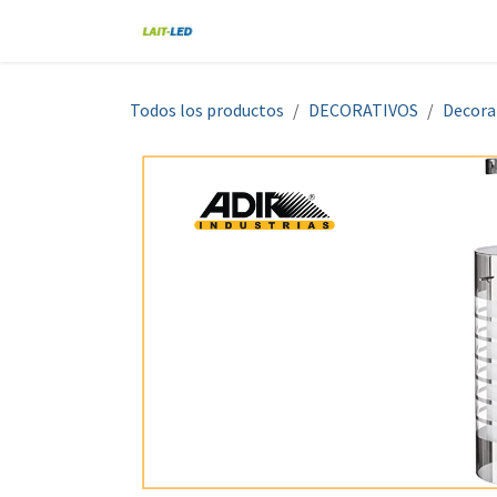
Ir al contenido
Home
Tienda
Nosotros
Blo
Todos los productos
DECORATIVOS
Decora