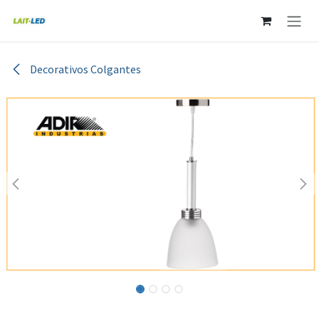
Ir al contenido
Decorativos Colgantes