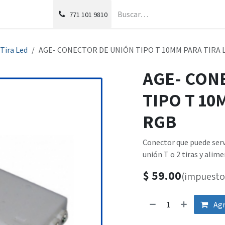
g
Foro
771
101 9810
Tira Led
AGE- CONECTOR DE UNIÓN TIPO T 10MM PARA TIRA 
AGE- CON
TIPO T 10
RGB
Conector que puede serv
unión T o 2 tiras y alim
$
59.00
(impuesto 
Agr