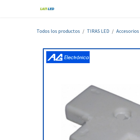
Ir al contenido
Home
Tienda
Nosotros
Blo
Todos los productos
TIRAS LED
Accesorios 