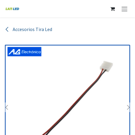
Ir al contenido
Accesorios Tira Led