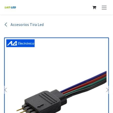
Ir al contenido
Accesorios Tira Led