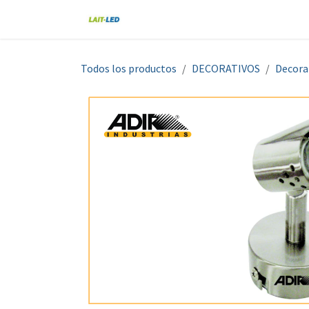
Ir al contenido
Home
Tienda
Nosotros
Blo
Todos los productos
DECORATIVOS
Decora