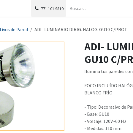
g
Foro
771
101 9810
tivos de Pared
ADI- LUMINARIO DIRIG. HALOG. GU10 C/PROT
ADI- LUMI
GU10 C/P
Ilumina tus paredes con 
FOCO INCLUÍDO HALÓ
BLANCO FRÍO
- Tipo: Decorativo de Pa
- Base: GU10
- Voltaje: 120V~60 Hz
- Medidas: 110 mm