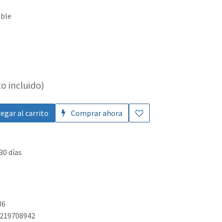
able
o incluido)
egar al carrito
Comprar ahora
30 días
86
219708942