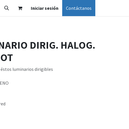
Iniciar sesión
Contáctanos
NARIO DIRIG. HALOG.
ROT
éstos luminarios dirigibles
GENO
red