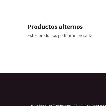
Productos alternos
Estos productos podrían interesarle
Blvd Pachuca Tulancingo 325-1C, Col. Progres